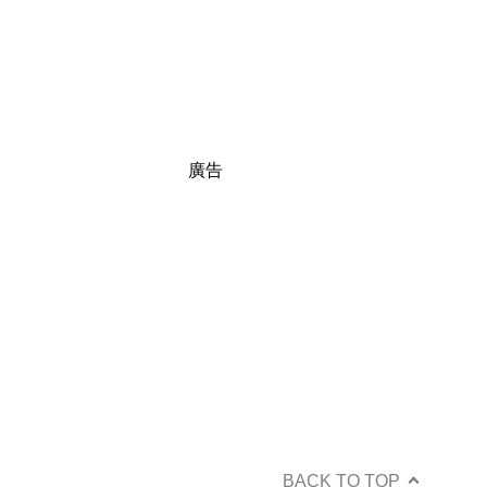
廣告
BACK TO TOP