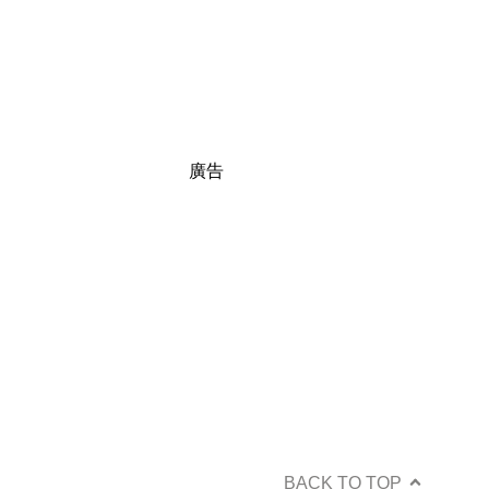
廣告
BACK TO TOP