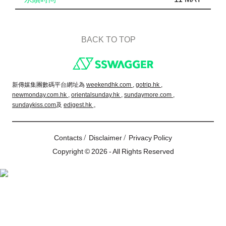
BACK TO TOP
Footer
新傳媒集團數碼平台網址為
weekendhk.com ,
gotrip.hk ,
newmonday.com.hk ,
orientalsunday.hk ,
sundaymore.com ,
sundaykiss.com
及
edigest.hk
。
/
/
Contacts
Disclaimer
Privacy Policy
Copyright © 2026 - All Rights Reserved