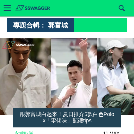
專題合輯：
郭富城
跟郭富城白起來！夏日推介5款白色Polo
x「零佬味」配襯tips
永續時尚
11 MAY