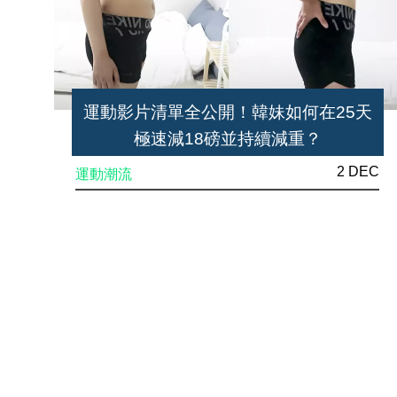
運動影片清單全公開！韓妹如何在25天
極速減18磅並持續減重？
2 DEC
運動潮流