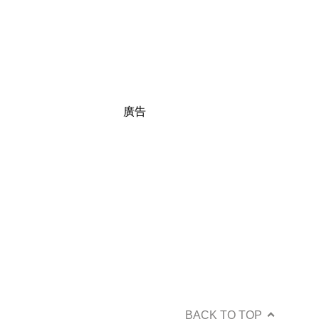
廣告
BACK TO TOP