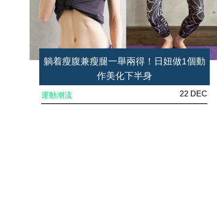
躺着瘦腹兼瘦腿一舉兩得！日妞做1個動
作美化下半身
22 DEC
運動潮流