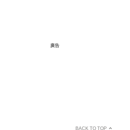
廣告
BACK TO TOP