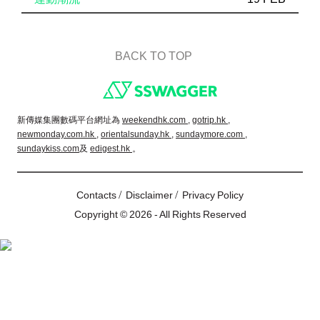
BACK TO TOP
Footer
新傳媒集團數碼平台網址為
weekendhk.com ,
gotrip.hk ,
newmonday.com.hk ,
orientalsunday.hk ,
sundaymore.com ,
sundaykiss.com
及
edigest.hk
。
/
/
Contacts
Disclaimer
Privacy Policy
Copyright © 2026 - All Rights Reserved