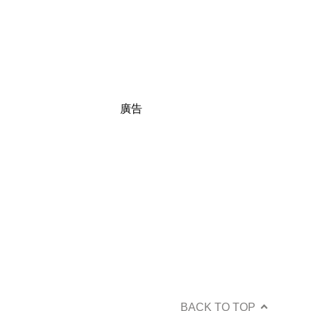
廣告
BACK TO TOP