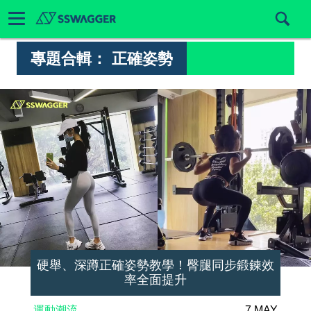
專題合輯：
正確姿勢
硬舉、深蹲正確姿勢教學！臀腿同步鍛鍊效
率全面提升
運動潮流
7 MAY