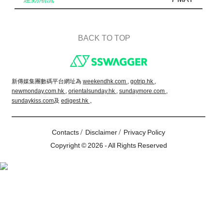
BACK TO TOP
Footer
新傳媒集團數碼平台網址為
weekendhk.com ,
gotrip.hk ,
newmonday.com.hk ,
orientalsunday.hk ,
sundaymore.com ,
sundaykiss.com
及
edigest.hk
。
/
/
Contacts
Disclaimer
Privacy Policy
Copyright © 2026 - All Rights Reserved