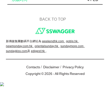
BACK TO TOP
Footer
新傳媒集團數碼平台網址為
weekendhk.com ,
gotrip.hk ,
newmonday.com.hk ,
orientalsunday.hk ,
sundaymore.com ,
sundaykiss.com
及
edigest.hk
。
/
/
Contacts
Disclaimer
Privacy Policy
Copyright © 2026 - All Rights Reserved