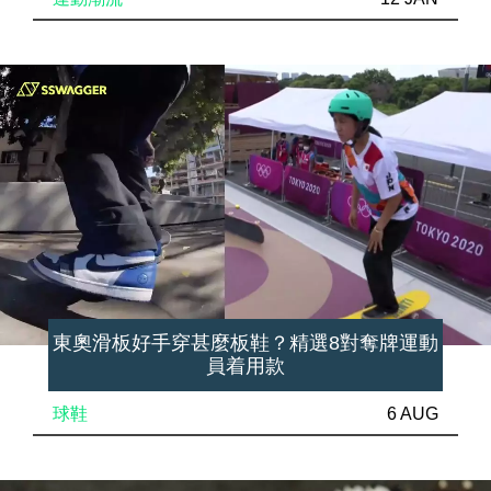
東奧滑板好手穿甚麼板鞋？精選8對奪牌運動
員着用款
球鞋
6 AUG