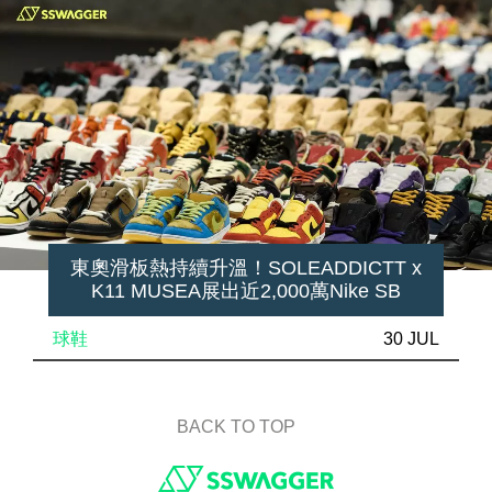
東奧滑板熱持續升溫！SOLEADDICTT x
K11 MUSEA展出近2,000萬Nike SB
球鞋
30 JUL
BACK TO TOP
Footer