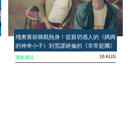
殘奧賽前睇戲熱身！從親切感人的《媽媽
的神奇小子》到荒謬絕倫的《非常籃團》
16 AUG
運動潮流