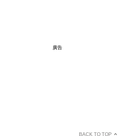
廣告
BACK TO TOP