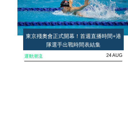
東京殘奧會正式開幕！首週直播時間+港
隊選手出戰時間表結集
24 AUG
運動潮流