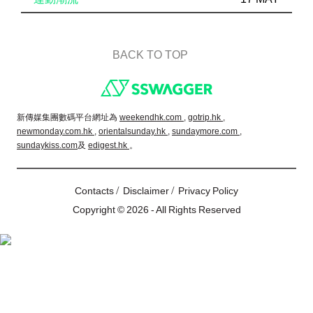
BACK TO TOP
Footer
新傳媒集團數碼平台網址為
weekendhk.com ,
gotrip.hk ,
newmonday.com.hk ,
orientalsunday.hk ,
sundaymore.com ,
sundaykiss.com
及
edigest.hk
。
/
/
Contacts
Disclaimer
Privacy Policy
Copyright © 2026 - All Rights Reserved