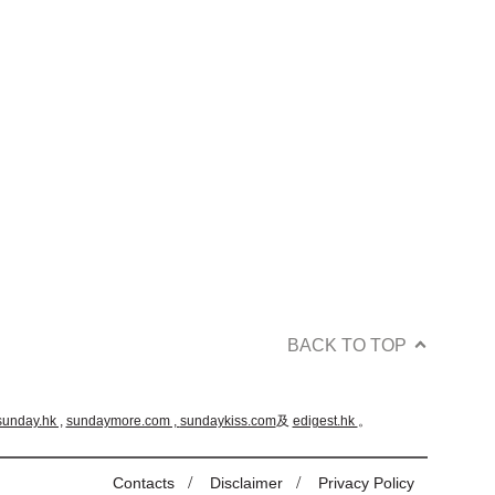
BACK TO TOP
sunday.hk ,
sundaymore.com ,
sundaykiss.com
及
edigest.hk
。
/
/
Contacts
Disclaimer
Privacy Policy