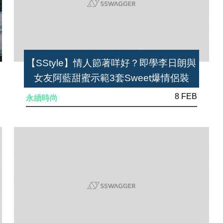
【SStyle】情人節著咩好？即學李日朗與
女友阿藍甜蜜示範3套Sweet爆情侶裝
啦！
8 FEB
永續時尚