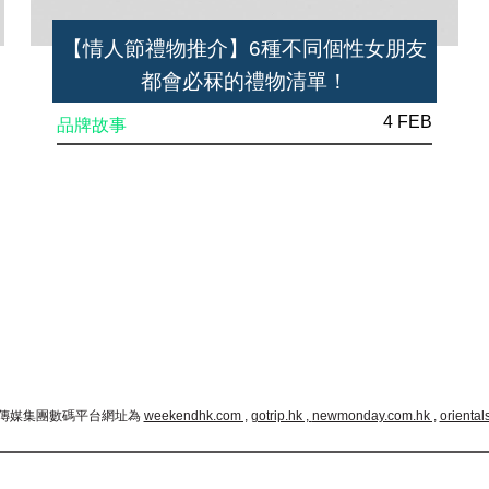
【情人節禮物推介】6種不同個性女朋友
都會必冧的禮物清單！
4 FEB
品牌故事
傳媒集團數碼平台網址為
weekendhk.com ,
gotrip.hk ,
newmonday.com.hk ,
oriental