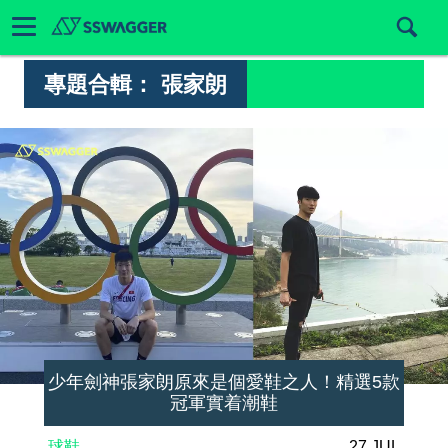
專題合輯：
張家朗
少年劍神張家朗原來是個愛鞋之人！精選5款
冠軍實着潮鞋
球鞋
27 JUL