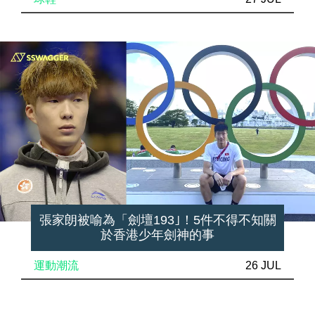
張家朗被喻為「劍壇193｣！5件不得不知關
於香港少年劍神的事
運動潮流
26 JUL