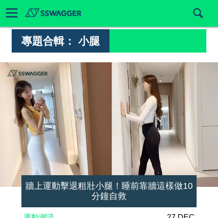
專題合輯：
小腿
牆上運動擊退粗壯小腿！睡前靠牆這樣做10
分鐘自救
運動潮流
27 DEC