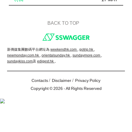
BACK TO TOP
Footer
新傳媒集團數碼平台網址為
weekendhk.com ,
gotrip.hk ,
newmonday.com.hk ,
orientalsunday.hk ,
sundaymore.com ,
sundaykiss.com
及
edigest.hk
。
/
/
Contacts
Disclaimer
Privacy Policy
Copyright © 2026 - All Rights Reserved