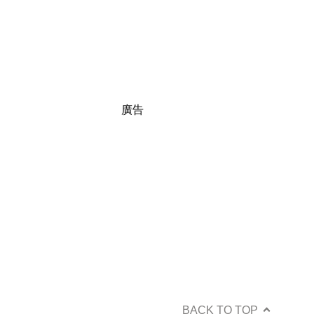
廣告
BACK TO TOP