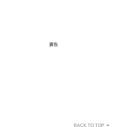
廣告
BACK TO TOP