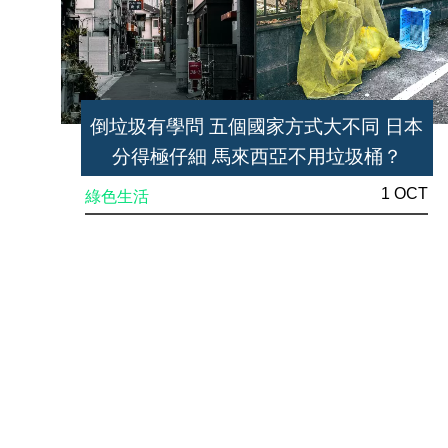
倒垃圾有學問 五個國家方式大不同 日本
分得極仔細 馬來西亞不用垃圾桶？
1 OCT
綠色生活