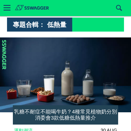
專題合輯：
低熱量
乳糖不耐症不能喝牛奶？4種常見植物奶分別
消委會3款低糖低熱量推介
運動潮流
30 AUG