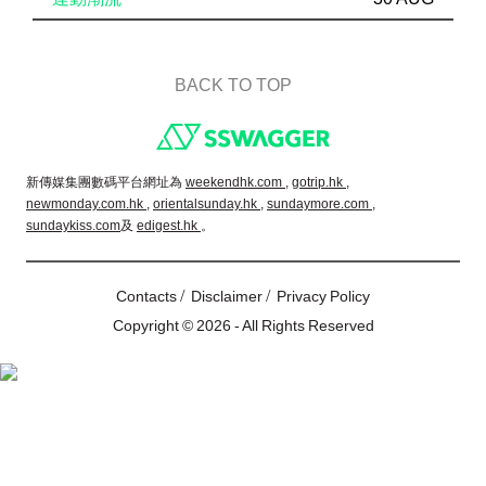
BACK TO TOP
Footer
新傳媒集團數碼平台網址為
weekendhk.com ,
gotrip.hk ,
newmonday.com.hk ,
orientalsunday.hk ,
sundaymore.com ,
sundaykiss.com
及
edigest.hk
。
/
/
Contacts
Disclaimer
Privacy Policy
Copyright © 2026 - All Rights Reserved