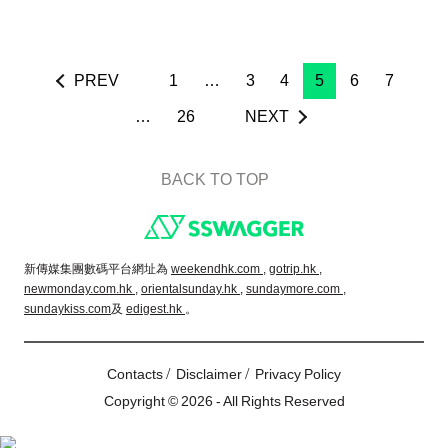
PREV
1
…
3
4
5
6
7
…
26
NEXT
BACK TO TOP
Footer
新傳媒集團數碼平台網址為
weekendhk.com ,
gotrip.hk ,
newmonday.com.hk ,
orientalsunday.hk ,
sundaymore.com ,
sundaykiss.com
及
edigest.hk
。
/
/
Contacts
Disclaimer
Privacy Policy
Copyright © 2026 - All Rights Reserved