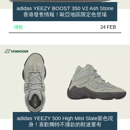
adidas YEEZY BOOST 350 V2 Ash Stone
香港發售情報！歐亞地區限定色登場
球鞋
24 FEB
adidas YEEZY 500 High Mist Slate新色現
身！喜歡獨特不撞款的鞋迷要有