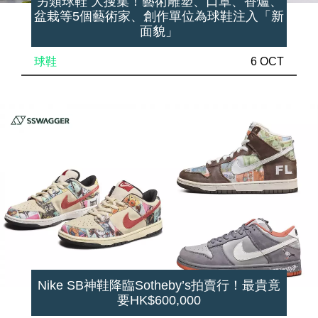
另類球鞋 大搜集！藝術雕塑、口罩、香爐、
盆栽等5個藝術家、創作單位為球鞋注入「新
面貌」
球鞋
6 OCT
Nike SB神鞋降臨Sotheby’s拍賣行！最貴竟
要HK$600,000