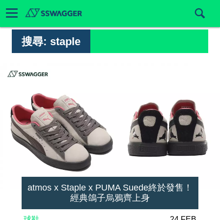
搜尋:
staple
atmos x Staple x PUMA Suede終於發售！
經典鴿子烏鴉齊上身
球鞋
24 FEB