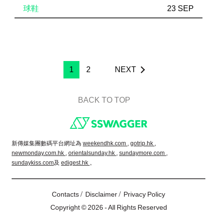
球鞋
23 SEP
1
2
NEXT
BACK TO TOP
Footer
新傳媒集團數碼平台網址為
weekendhk.com ,
gotrip.hk ,
newmonday.com.hk ,
orientalsunday.hk ,
sundaymore.com ,
sundaykiss.com
及
edigest.hk
。
/
/
Contacts
Disclaimer
Privacy Policy
Copyright © 2026 - All Rights Reserved