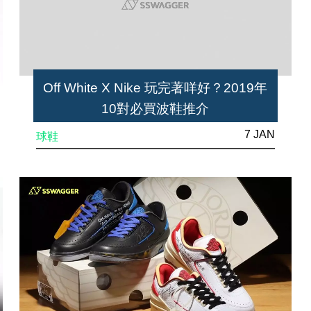
Off White X Nike 玩完著咩好？2019年
10對必買波鞋推介
7 JAN
球鞋