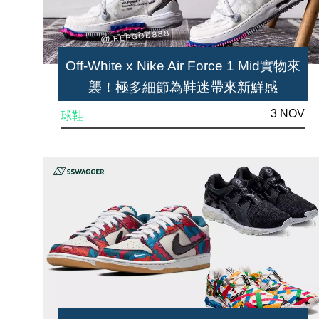
Off-White x Nike Air Force 1 Mid實物來
襲！極多細節為鞋迷帶來新鮮感
3 NOV
球鞋