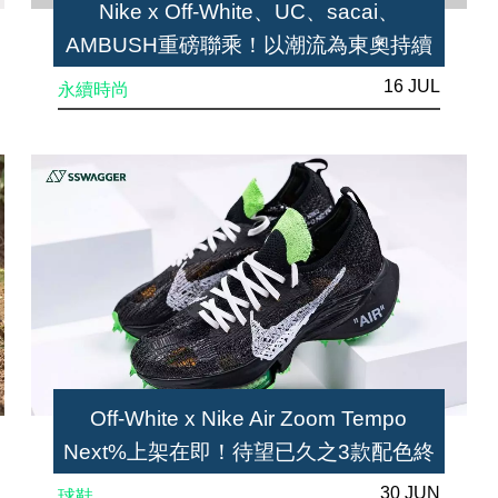
Nike x Off-White、UC、sacai、
AMBUSH重磅聯乘！以潮流為東奧持續
增溫
16 JUL
永續時尚
Off-White x Nike Air Zoom Tempo
Next%上架在即！待望已久之3款配色終
登場
30 JUN
球鞋