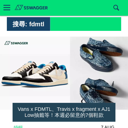
搜尋:
fdmtl
Vans x FDMTL、Travis x fragment x AJ1
Low抽籤等！本週必留意的7個鞋款
特輯
7 AUG