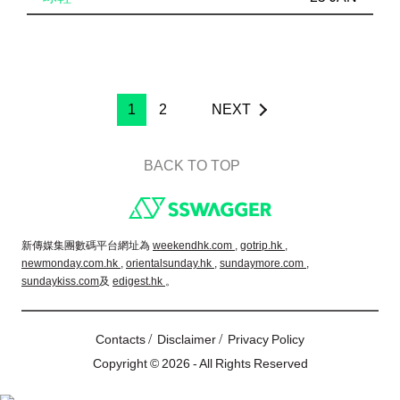
1
2
NEXT
BACK TO TOP
Footer
新傳媒集團數碼平台網址為
weekendhk.com ,
gotrip.hk ,
newmonday.com.hk ,
orientalsunday.hk ,
sundaymore.com ,
sundaykiss.com
及
edigest.hk
。
/
/
Contacts
Disclaimer
Privacy Policy
Copyright © 2026 - All Rights Reserved