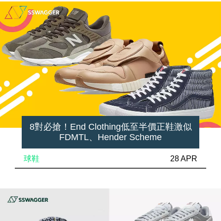
8對必搶！End Clothing低至半價正鞋激似
FDMTL、Hender Scheme
球鞋
28 APR