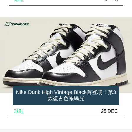
Nike Dunk High Vintage Black首登場！第3
款復古色系曝光
球鞋
25 DEC