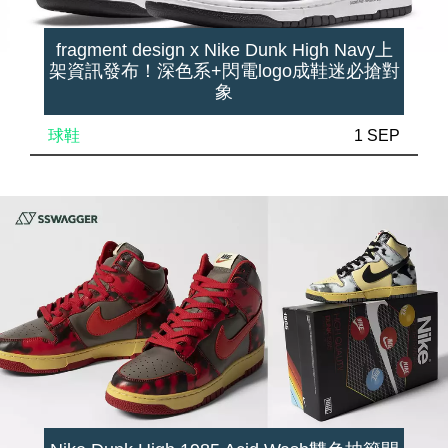
fragment design x Nike Dunk High Navy上
架資訊發布！深色系+閃電logo成鞋迷必搶對
象
球鞋
1 SEP