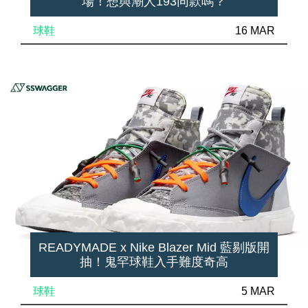
場！想與潮人193同款嗎？
球鞋
16 MAR
READYMADE x Nike Blazer Mid 藍剔版開
抽！鬼罕球鞋入手難度奇高
球鞋
5 MAR