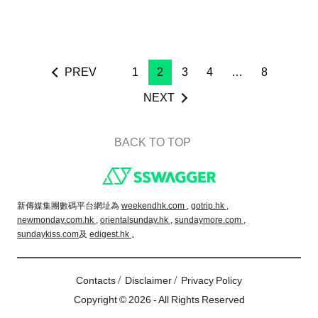
PREV
1
2
3
4
…
8
NEXT
BACK TO TOP
Footer
新傳媒集團數碼平台網址為
weekendhk.com ,
gotrip.hk ,
newmonday.com.hk ,
orientalsunday.hk ,
sundaymore.com ,
sundaykiss.com
及
edigest.hk
。
/
/
Contacts
Disclaimer
Privacy Policy
Copyright © 2026 - All Rights Reserved