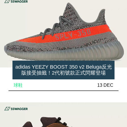
adidas YEEZY BOOST 350 v2 Beluga反光
版接受抽籤！2代初號款正式閃耀登場
球鞋
13 DEC