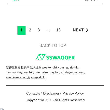
1
2
3
…
13
NEXT
BACK TO TOP
Footer
新傳媒集團數碼平台網址為
weekendhk.com ,
gotrip.hk ,
newmonday.com.hk ,
orientalsunday.hk ,
sundaymore.com ,
sundaykiss.com
及
edigest.hk
。
/
/
Contacts
Disclaimer
Privacy Policy
Copyright © 2026 - All Rights Reserved