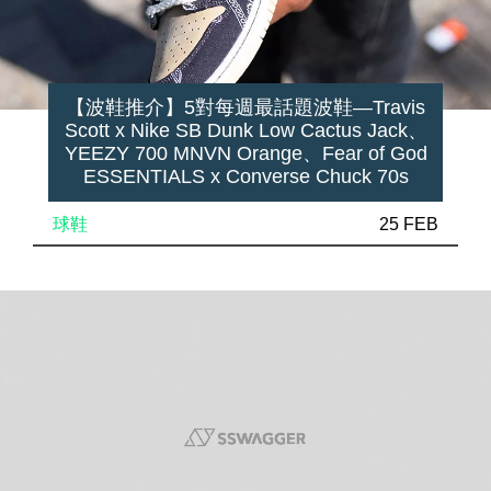
【波鞋推介】5對每週最話題波鞋—Travis
Scott x Nike SB Dunk Low Cactus Jack、
YEEZY 700 MNVN Orange、Fear of God
ESSENTIALS x Converse Chuck 70s
球鞋
25 FEB