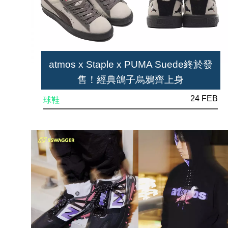
atmos x Staple x PUMA Suede終於發
售！經典鴿子烏鴉齊上身
24 FEB
球鞋