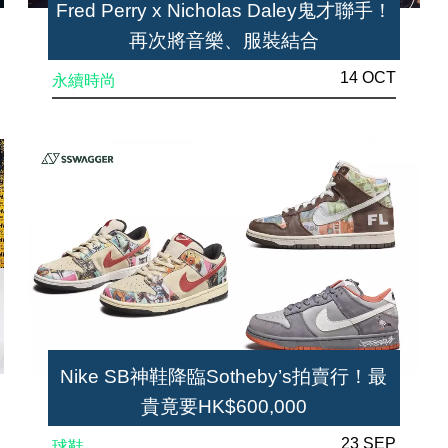
Fred Perry x Nicholas Daley鬼才聯手！
再次將音樂、服裝結合
14 OCT
永續時尚
Nike SB神鞋降臨Sotheby’s拍賣行！最
貴竟要HK$600,000
23 SEP
球鞋