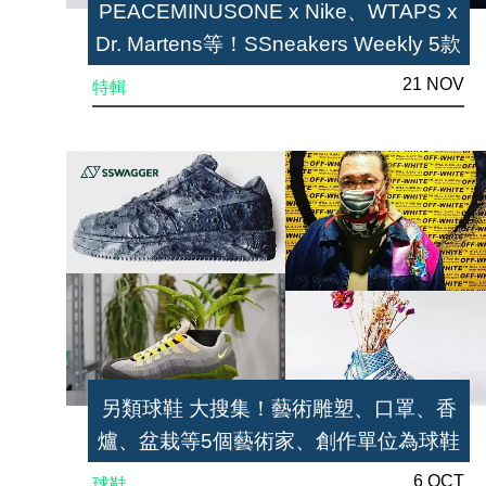
PEACEMINUSONE x Nike、WTAPS x
Dr. Martens等！SSneakers Weekly 5款
本週定必留意的鞋款
21 NOV
特輯
另類球鞋 大搜集！藝術雕塑、口罩、香
爐、盆栽等5個藝術家、創作單位為球鞋
注入「新面貌」
6 OCT
球鞋