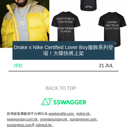
Drake x Nike Certified Lover Boy服飾系列登
場！大碟快將上架
球鞋
21 JUL
BACK TO TOP
Footer
新傳媒集團數碼平台網址為
weekendhk.com ,
gotrip.hk ,
newmonday.com.hk ,
orientalsunday.hk ,
sundaymore.com ,
sundaykiss.com
及
edigest.hk
。