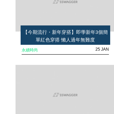
【今期流行・新年穿搭】即學新年3個簡
單紅色穿搭 懶人過年無難度
25 JAN
永續時尚