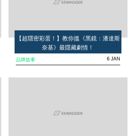
【超隱密彩蛋！】教你搵《黑鏡：潘達斯
奈基》最隱藏劇情！
6 JAN
品牌故事