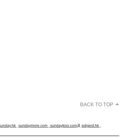
BACK TO TOP
sunday.hk ,
sundaymore.com ,
sundaykiss.com
及
edigest.hk
。