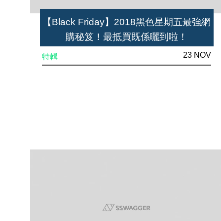
【Black Friday】2018黑色星期五最強網
購秘笈！最抵買既係曬到啦！
23 NOV
特輯