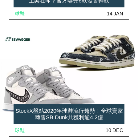
上架在即？官方曝光6款發售鞋款
球鞋
14 JAN
StockX盤點2020年球鞋流行趨勢！全球賣家
轉售SB Dunk共獲利逾4.2億
球鞋
10 DEC