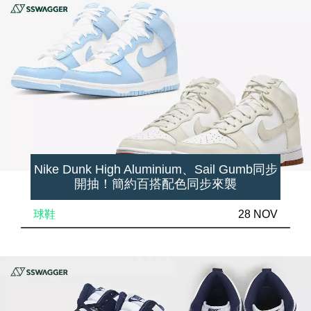
Nike Dunk High Aluminium、Sail Gumb同步
開抽！簡約百搭配色同步來襲
球鞋
28 NOV