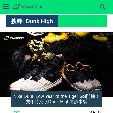
搜尋:
Dunk High
Nike Dunk Low Year of the Tiger GS開抽！
虎年特別版Dunk High同步來襲
球鞋
8 FEB