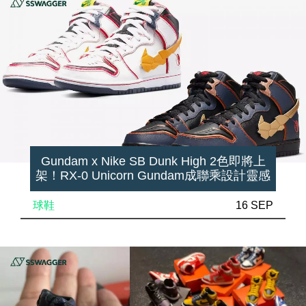
Gundam x Nike SB Dunk High 2色即將上
架！RX-0 Unicorn Gundam成聯乘設計靈感
球鞋
16 SEP