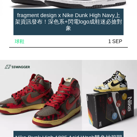
fragment design x Nike Dunk High Navy上
架資訊發布！深色系+閃電logo成鞋迷必搶對
象
球鞋
1 SEP