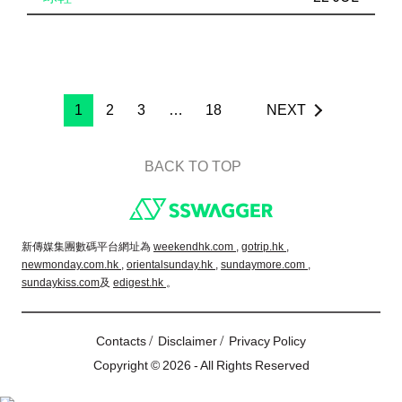
1
2
3
…
18
NEXT
BACK TO TOP
Footer
新傳媒集團數碼平台網址為
weekendhk.com ,
gotrip.hk ,
newmonday.com.hk ,
orientalsunday.hk ,
sundaymore.com ,
sundaykiss.com
及
edigest.hk
。
/
/
Contacts
Disclaimer
Privacy Policy
Copyright © 2026 - All Rights Reserved