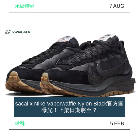
永續時尚
7 AUG
sacai x Nike Vaporwaffle Nylon Black官方圖
曝光！上架日期將至？
球鞋
5 FEB