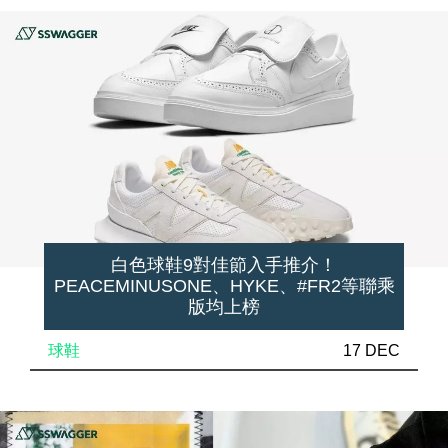
白色球鞋9對佳節入手推介！
PEACEMINUSONE、HYKE、#FR2等聯乘
版均上榜
球鞋
17 DEC