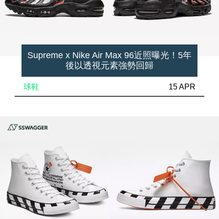
Supreme x Nike Air Max 96近照曝光！5年
後以透視元素強勢回歸
球鞋
15 APR