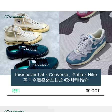
thisisneverthat x Converse、Patta x Nike
等！今週務必注目之4款球鞋推介
特輯
30 OCT