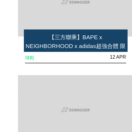
【三方聯乘】BAPE x
NEIGHBORHOOD​ x adidas超強合體 限
定版POD 3.1、NMD 4月19日正式發
12 APR
球鞋
售！