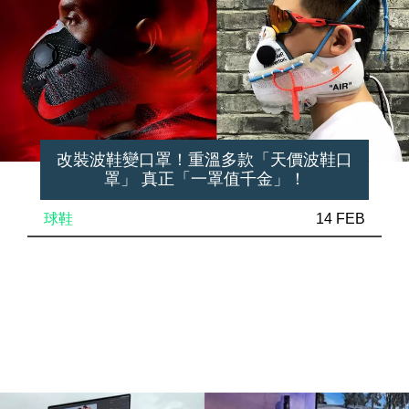
改裝波鞋變口罩！重溫多款「天價波鞋口
罩」 真正「一罩值千金」！
球鞋
14 FEB