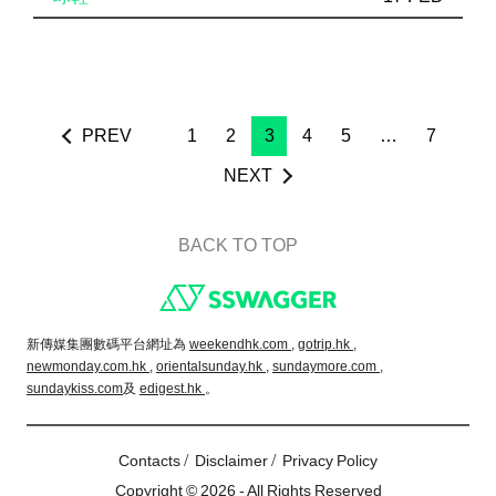
PREV
1
2
3
4
5
…
7
NEXT
BACK TO TOP
Footer
新傳媒集團數碼平台網址為
weekendhk.com ,
gotrip.hk ,
newmonday.com.hk ,
orientalsunday.hk ,
sundaymore.com ,
sundaykiss.com
及
edigest.hk
。
/
/
Contacts
Disclaimer
Privacy Policy
Copyright © 2026 - All Rights Reserved