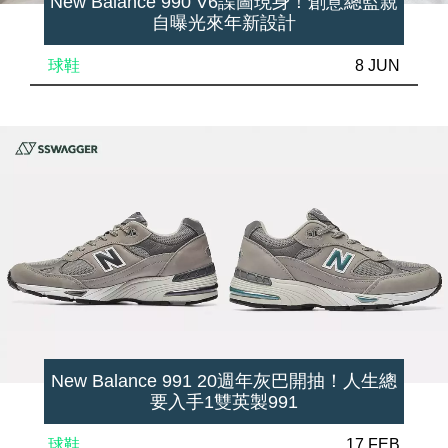
New Balance 990 V6諜圖現身！創意總監親
自曝光來年新設計
球鞋
8 JUN
New Balance 991 20週年灰巴開抽！人生總
要入手1雙英製991
球鞋
17 FEB