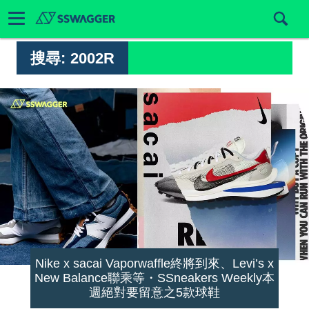
搜尋:
2002R
Nike x sacai Vaporwaffle終將到來、Levi’s x
New Balance聯乘等・SSneakers Weekly本
週絕對要留意之5款球鞋