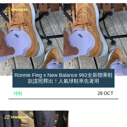
Ronnie Fieg x New Balance 992全新聯乘鞋
款諜照釋出！人氣球鞋率先著用
球鞋
28 OCT