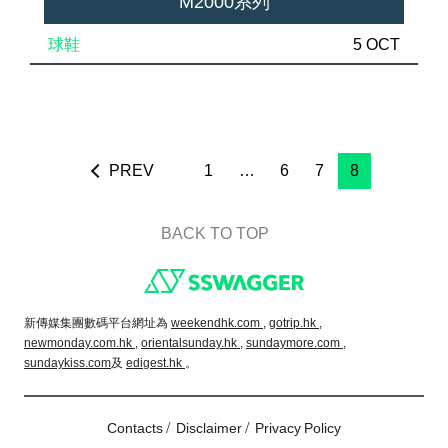
M2000系列
球鞋
5 OCT
PREV
1
…
6
7
8
BACK TO TOP
Footer
新傳媒集團數碼平台網址為
weekendhk.com ,
gotrip.hk ,
newmonday.com.hk ,
orientalsunday.hk ,
sundaymore.com ,
sundaykiss.com
及
edigest.hk
。
/
/
Contacts
Disclaimer
Privacy Policy