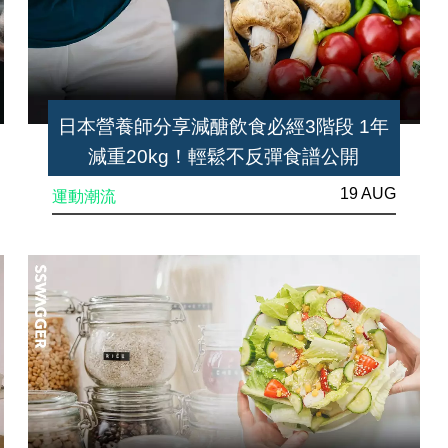
日本營養師分享減醣飲食必經3階段 1年
減重20kg！輕鬆不反彈食譜公開
19 AUG
運動潮流