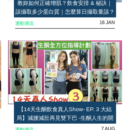
教妳如何正確增肌？飲食安排 & 秘訣｜
該攝取多少蛋白質｜怎麼算日攝取量該？
16 JAN
運動潮流
【14天生酮飲食真人Show- EP. 3 大結
局】減腰減肚再見雙下巴 -生酮人生的開
始
7 AUG
運動潮流