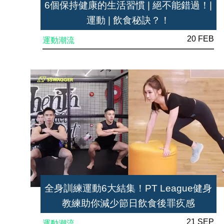
6個保持健康的生活習慣 | 絕不能錯過！|
運動 | 飲食秘訣？！
20 FEB
運動潮流
全身訓練運動6大結集！PT League健身
教練助你減少節日飲食後罪疚感
21 SEP
運動潮流