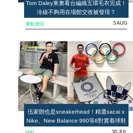
Tom Daley東奧看台編織五環毛衣完成！
冷線不夠用在場館交收被發現？
3 AUG
運動潮流
伍家朗也是sneakerhead！精選sacai x
Nike、New Balance 990等8對實着球鞋
30 JUL
球鞋