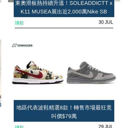
東奧滑板熱持續升溫！SOLEADDICTT x
K11 MUSEA展出近2,000萬Nike SB
30 JUL
球鞋
地區代表波鞋精選8款！轉售市場最狂竟
叫價$79萬
29 JUL
球鞋