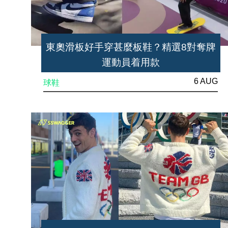
東奧滑板好手穿甚麼板鞋？精選8對奪牌
運動員着用款
6 AUG
球鞋