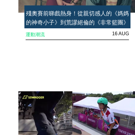
殘奧賽前睇戲熱身！從親切感人的《媽媽
的神奇小子》到荒謬絕倫的《非常籃團》
16 AUG
運動潮流