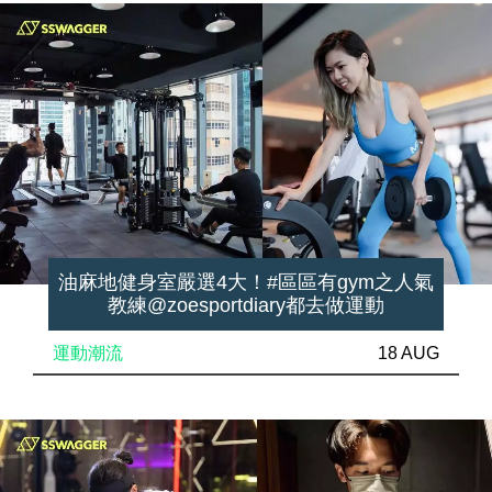
油麻地健身室嚴選4大！#區區有gym之人氣
教練@zoesportdiary都去做運動
運動潮流
18 AUG