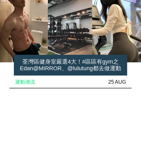
荃灣區健身室嚴選4大！#區區有gym之
Edan@MIRROR、@lulutung都去做運動
運動潮流
25 AUG