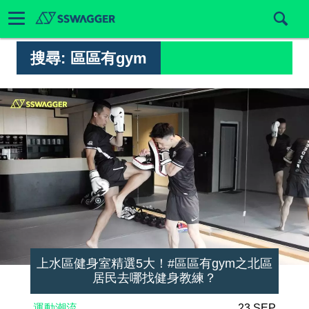
搜尋:
區區有gym
上水區健身室精選5大！#區區有gym之北區
居民去哪找健身教練？
運動潮流
23 SEP