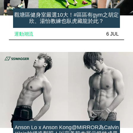
觀塘區健身室嚴選10大！#區區有gym之胡定
欣、湯怡教練也臥虎藏龍於此？
運動潮流
6 JUL
Anson Lo x Anson Kong@MIRROR為Calvin