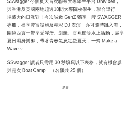
SSwagger 今個夏天首次聯乘大專學生平台 Univibes，
與香港及英國兩地超過10間大專院校學生，聯合舉行一
場盛大的日派對！今次誠邀 GenZ 獨享一艘 SWAGGER
專船，盡享豐富設施及精彩 DJ 表演，亦可隨時跳入海，
圍繞西貢一帶享受浮潛、划艇、香蕉船等水上活動，盡享
夏日濕身樂趣，帶著青春氣息狂歡夏天，一齊 Make a
Wave～
SSwagger 讀者只需用 30 秒填寫以下表格，就有機會參
與是次 Boat Camp！（名額共 25 個）
廣告