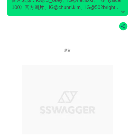
圖片來源：IG@1f_okey、IG@netflixkr、《Physical:
100》官方圖片、IG@chunri.kim、IG@502bright、
IG@wrestler_nam、IG@momjjangnongbu、、
IG@euddeume
廣告