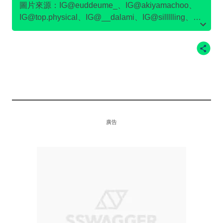
圖片來源：IG@euddeume_、IG@akiyamachoo、
IG@top.physical
、IG@__dalami、IG@sillllling、
IG@kmc_1203_、IG@ssong_rme、IG@netflixkr
廣告