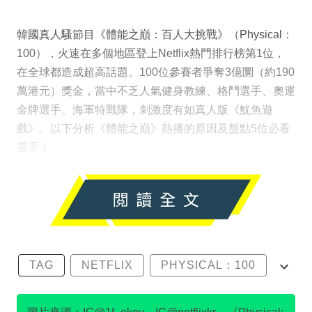
韓國真人騷節目《體能之巔：百人大挑戰》（Physical：
100），火速在多個地區登上Netflix熱門排行榜第1位，
在全球都造成超高話題。100位參賽者爭奪3億圜（約190
萬港元）獎金，當中不乏人氣健身教練、格鬥選手、奧運
金牌選手、海軍特戰隊，刺激度有如真人版《魷魚遊
戲》。以下分析《體能之巔》熱播的原因及盤點5位必看
選手！
TAG
NETFLIX
PHYSICAL：100
車炫承
體能之巔