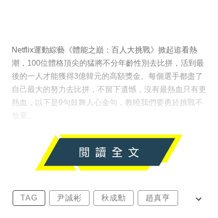
Netflix運動綜藝《體能之巔：百人大挑戰》掀起追看熱
潮，100位體格頂尖的猛將不分年齡性別去比拼，活到最
後的一人才能獲得3億韓元的高額獎金。每個選手都盡了
自己最大的努力去比拼，不留下遺憾，沒有最熱血只有更
熱血，以下是9句鼓舞人心金句，教曉我們要勇於挑戰不
放棄。
TAG
尹誠彬
秋成勳
趙真亨
金民澈