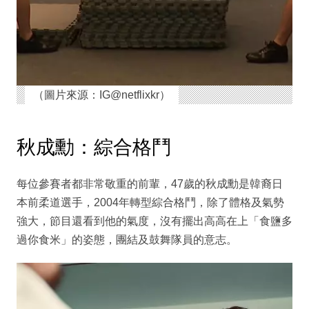
（圖片來源：IG@netflixkr）
秋成勳：綜合格鬥
每位參賽者都非常敬重的前輩，47歲的秋成勳是韓裔日
本前柔道選手，2004年轉型綜合格鬥，除了體格及氣勢
強大，節目還看到他的氣度，沒有擺出高高在上「食鹽多
過你食米」的姿態，團結及鼓舞隊員的意志。