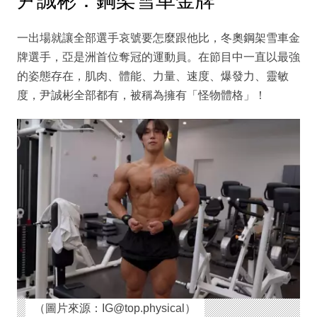
尹誠彬：鋼架雪車金牌
一出場就讓全部選手哀號要怎麼跟他比，冬奧鋼架雪車金
牌選手，亞是洲首位奪冠的運動員。在節目中一直以最強
的姿態存在，肌肉、體能、力量、速度、爆發力、靈敏
度，尹誠彬全部都有，被稱為擁有「怪物體格」！
（圖片來源：IG@top.physical）