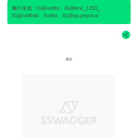
圖片來源：IG@netflix、IG@kmc_1203_、
IG@netflixkr、Netflix、IG@top.physical
廣告