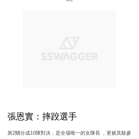
張恩實：摔跤選手
第2關分成10隊對決，是全場唯一的女隊長 ，更被其餘參