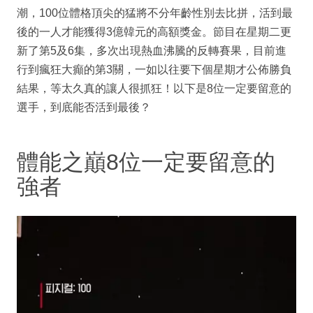
潮，100位體格頂尖的猛將不分年齡性別去比拼，活到最
後的一人才能獲得3億韓元的高額獎金。節目在星期二更
新了第5及6集，多次出現熱血沸騰的反轉賽果，目前進
行到瘋狂大癲的第3關，一如以往要下個星期才公佈勝負
結果，等太久真的讓人很抓狂！以下是8位一定要留意的
選手，到底能否活到最後？
體能之巔8位一定要留意的
強者