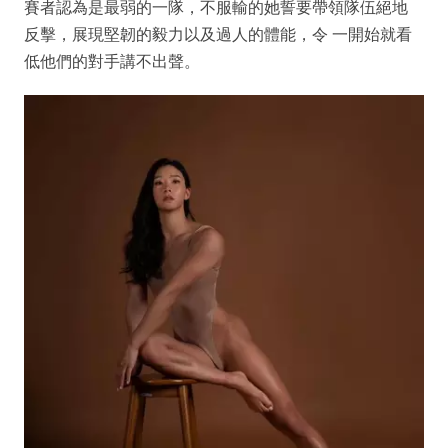
賽者認為是最弱的一隊，不服輸的她誓要帶領隊伍絕地
反擊，展現堅韌的毅力以及過人的體能，令 一開始就看
低他們的對手講不出聲。