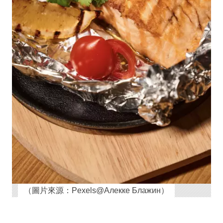
（圖片來源：Pexels@Алекке Блажин）