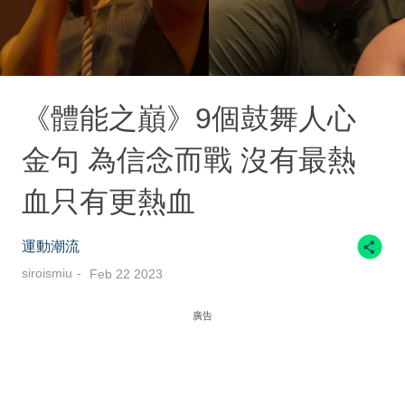
《體能之巔》9個鼓舞人心
金句 為信念而戰 沒有最熱
血只有更熱血
運動潮流
siroismiu
Feb 22 2023
廣告