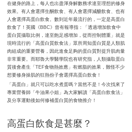
在健身的路上，每人也出盡渾身解數務求達至理想的修身
效果。有人會選擇生酮飲食、有人會選擇減醣飲食、也有
人會選擇高蛋白飲食。數到近年最流行的，一定是高蛋白
飲食了！英國《BBC》曾有報導指：「透過增加飲食中
蛋白質攝取比例，達至飽足感增加，從而控制體重」就是
現時流行的「高蛋白質飲食法」眾所周知蛋白質是人類肌
肉組成的重要營養，因此進食足夠的蛋白質對提升肌肉量
非常重要。而耶魯大學醫學院也有研究指，人類攝取蛋白
質後會產生「TEF食物熱效應」有燃脂的效果，難怪不少
想要修身操肌的狂熱份子會選擇高蛋白飲食！
「高蛋白」就只可以吃水煮蛋嗎？當然不是！今次找來了
專業營養師「牛油果小姐」為大家解讀「高蛋白飲食法」
及分享運動後如何修補蛋白質的食物推介！
高蛋白飲食是甚麼？