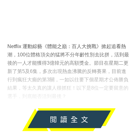
Netflix 運動綜藝《體能之巔：百人大挑戰》掀起追看熱
潮，100位體格頂尖的猛將不分年齡性別去比拼，活到最
後的一人才能獲得3億韓元的高額獎金。節目在星期二更
新了第5及6集，多次出現熱血沸騰的反轉賽果，目前進
行到瘋狂大癲的第3關，一如以往要下個星期才公佈勝負
結果，等太久真的讓人很抓狂！以下是8位一定要留意的
選手，到底能否活到最後？