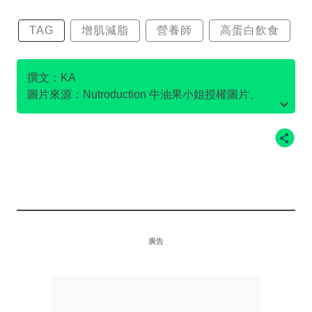
TAG
增肌減脂
營養師
高蛋白飲食
撰文：KA
圖片來源：Nutroduction 牛油果小姐授權圖片、
Pexles@Polina Tankilevitch、Pexels@Tim
Douglas、Pexels@ Mikhail Nilov 、PEXLES@
資料或影片來源：Nutroduction 牛油果小姐
ANTONI SHKRABA、Pexels@Алекке Блажин、
Pexels@Olya Kobruseva、Pexels@Luis
Quintero、
廣告