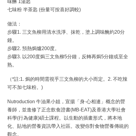
味醂 1湯匙
七味粉 半茶匙 (份量可按喜好調較)
做法：
步驟1. 三文魚柳用清水洗淨、抹乾，塗上調味醃約20分
鐘。
步驟2. 預熱焗爐200度。
步驟3. 以200度焗三文魚柳5分鐘，反轉再焗5分鐘或至全
熟。
（*註:1. 焗的時間需視乎三文魚柳的大小而定。2. 不吃辣
可不加七味粉。)
Nutroduction 牛油果小姐，宣揚「身·心相連」概念的營
養師，並進修了正念飲食證書(MB-EAT)及香港大學社會
科學(行為健康)碩士課程。以生動的插畫形式，將本地
化、貼地的營養資訊帶入社區。改變你對食物營養傳統的
觀念。