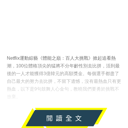
Netflix運動綜藝《體能之巔：百人大挑戰》掀起追看熱
潮，100位體格頂尖的猛將不分年齡性別去比拼，活到最
後的一人才能獲得3億韓元的高額獎金。每個選手都盡了
自己最大的努力去比拼，不留下遺憾，沒有最熱血只有更
熱血，以下是9句鼓舞人心金句，教曉我們要勇於挑戰不
放棄。