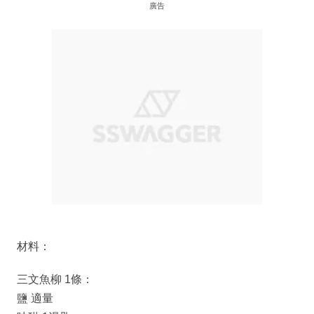
廣告
材料：
三文魚柳 1條：
鹽 適量