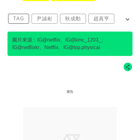
TAG
尹誠彬
秋成勳
趙真亨
金民澈
圖片來源：IG@netflix、IG@kmc_1203_、
IG@netflixkr、Netflix、IG@top.physical
廣告