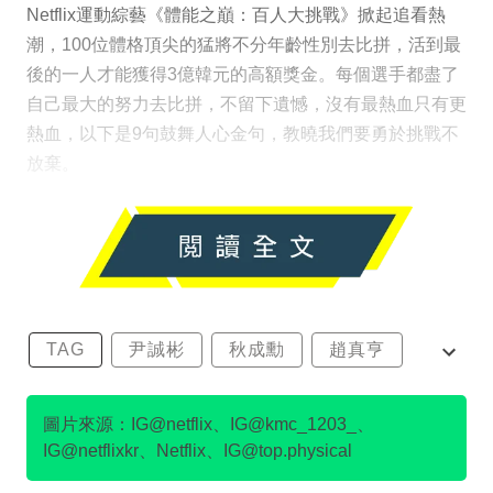
Netflix運動綜藝《體能之巔：百人大挑戰》掀起追看熱
潮，100位體格頂尖的猛將不分年齡性別去比拼，活到最
後的一人才能獲得3億韓元的高額獎金。每個選手都盡了
自己最大的努力去比拼，不留下遺憾，沒有最熱血只有更
熱血，以下是9句鼓舞人心金句，教曉我們要勇於挑戰不
放棄。
TAG
尹誠彬
秋成勳
趙真亨
金民澈
圖片來源：IG@netflix、IG@kmc_1203_、
IG@netflixkr、Netflix、IG@top.physical