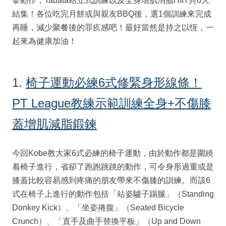
擊動作，Tabata站立式訓練以及全身增肌消脂HIIT共6大
結集！各位吃完月餅或與親友BBQ後，選1個訓練來完成
再睡，減少聚餐後的罪疚感吧！最好當然是持之以恆，一
起來為健康加油！
1.
椅子運動必練6式修緊身形線條！
PT League教練示範訓練全身+不傷膝
蓋增肌減脂鍛鍊
今回Kobe教大家6式必練的椅子運動，由於動作都是圍繞
着椅子進行，省卻了跑跑跳跳的動作，可令身形過重或是
膝蓋比較容易感到疼痛的朋友帶來不傷膝的訓練。而該6
式在椅子上進行的動作包括「站姿驢子踢腿」（Standing
Donkey Kick）、「坐姿捲腹」（Seated Bicycle
Crunch）、「直手及曲手替換平板」（Up and Down