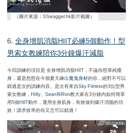
（圖片來源：SSwagger.hk影片截圖）
6.
全身增肌消脂HIIT必練5個動作！型
男索女教練陪你3分鐘爆汗減脂
今回訓練的項目是 全身增肌消脂HIIT，不論你想單純
瘦
身
，還是想想在今個夏天練出
魔鬼身材
的你，絕對不可以
錯過是次的訓練內容。是次有來自
Sky Fitness
的3位型男
索女教練，
Hilly
、
Sean
和
Ron
教大家在3分鐘內如何簡單
用5個
HIIT
動作，運用全身肌身，有效做到爆汗消脂的功
效！講求效率的你又怎可以錯過！