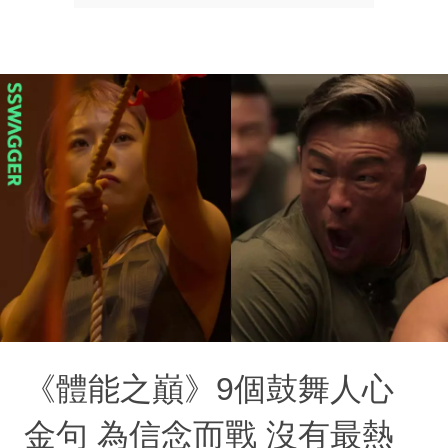
《體能之巔》9個鼓舞人心
金句 為信念而戰 沒有最熱