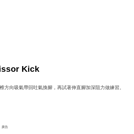
issor Kick
脊椎方向吸氣帶回吐氣換腳，再試著伸直腳加深阻力做練習。
廣告