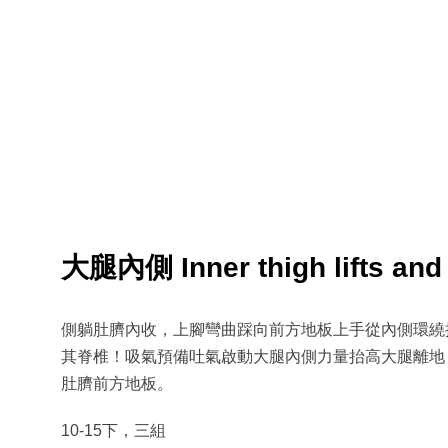
大腿內側 Inner thigh lifts and 
側躺肚臍內收，上腳彎曲踩向前方地板上手從內側環繞
其脊椎！吸氣預備吐氣啟動大腿內側力量抬高大腿離地
肚臍前方地板。
10-15下，三組