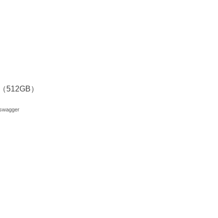
9（512GB）
swagger