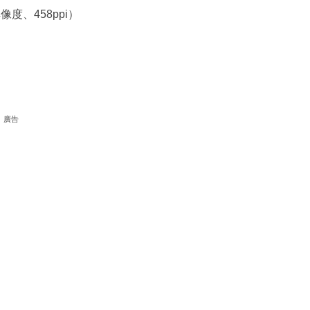
解像度、458ppi）
廣告