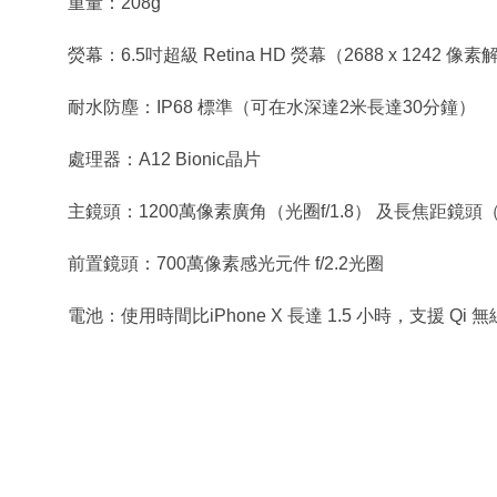
重量：208g
熒幕：6.5吋超級 Retina HD 熒幕（2688 x 1242 像素
耐水防塵：IP68 標準（可在水深達2米長達30分鐘）
處理器：A12 Bionic晶片
主鏡頭：1200萬像素廣角（光圈f/1.8） 及長焦距鏡頭（光
前置鏡頭：700萬像素感光元件 f/2.2光圈
電池：使用時間比iPhone X 長達 1.5 小時，支援 Qi 