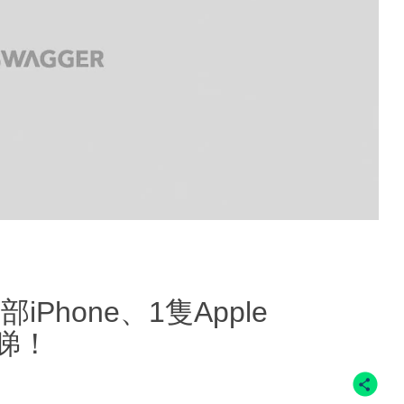
iPhone、1隻Apple
睇！