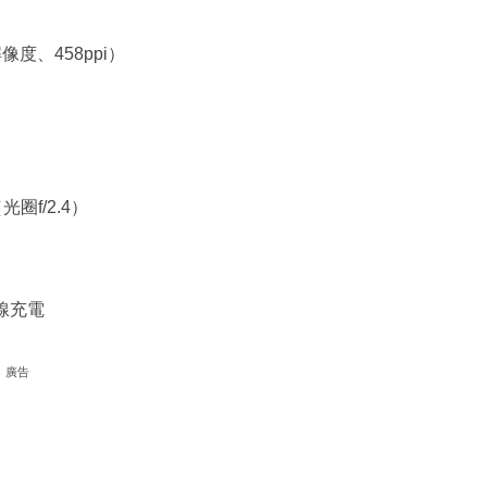
解像度、458ppi）
圈f/2.4）
無線充電
廣告