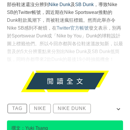
部份鞋迷還沒分辨到
Nike Dunk
及
SB Dunk
，導致Nike
SB的Twitter帳號，因近期在Nike Sportswear推動的
Dunk鞋款風潮下，而被鞋迷瘋狂標籤。然而此舉亦令
Nike SB感到不耐煩，在
Twitter官方帳號
發文表示，別再
於Sportswear Dunk或「Nike by You」Dunk的球鞋設計
圖上標籤他們。所以今回亦都與各位鞋迷溫故知新，以最
普及的5大分辨重點來分別出Nike Dunk及SB Dunk低筒
版，同時亦都帶來2款Dunk的最後19小時抽籤機會！
TAG
NIKE
NIKE DUNK
SB DUNK
撰文：Yuki Tsang