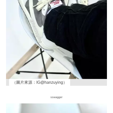
（圖片來源：IG@hanzuying）
sswagger