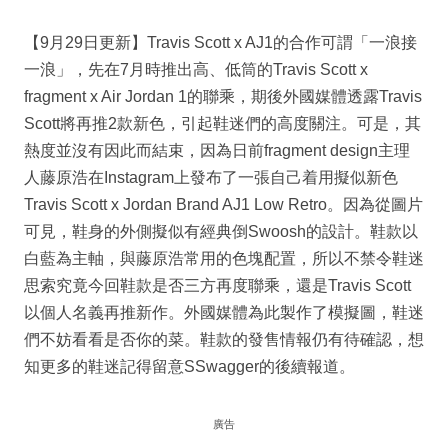
【9月29日更新】Travis Scott x AJ1的合作可謂「一浪接
一浪」，先在7月時推出高、低筒的Travis Scott x
fragment x Air Jordan 1的聯乘，期後外國媒體透露Travis
Scott將再推2款新色，引起鞋迷們的高度關注。可是，其
熱度並沒有因此而結束，因為日前fragment design主理
人藤原浩在Instagram上發布了一張自己着用擬似新色
Travis Scott x Jordan Brand AJ1 Low Retro。因為從圖片
可見，鞋身的外側擬似有經典倒Swoosh的設計。鞋款以
白藍為主軸，與藤原浩常用的色塊配置，所以不禁令鞋迷
思索究竟今回鞋款是否三方再度聯乘，還是Travis Scott
以個人名義再推新作。外國媒體為此製作了模擬圖，鞋迷
們不妨看看是否你的菜。鞋款的發售情報仍有待確認，想
知更多的鞋迷記得留意SSwagger的後續報道。
廣告