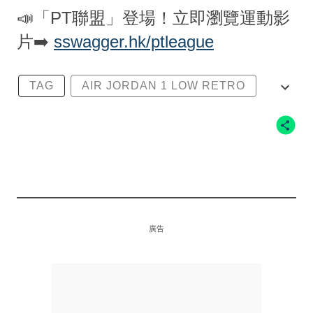
📣「PT聯盟」登場！立即瀏覽運動影
片➡️
sswagger.hk/ptleague
TAG
AIR JORDAN 1 LOW RETRO
JORDAN BRAND
TRAVIS SCOTT
TRAVIS SCOTT X AIR JORDAN 1
廣告