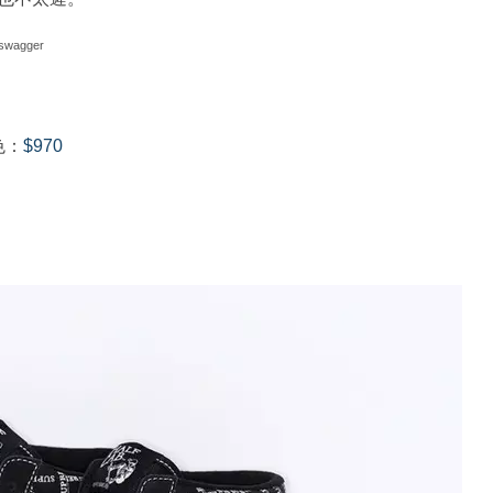
swagger
色：
$970