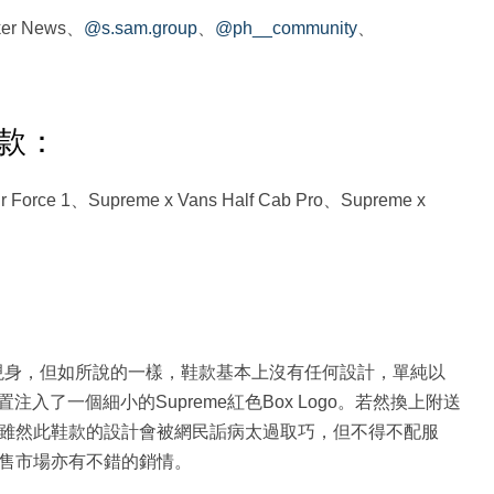
er News、
@s.sam.group
、
@ph__community
、
3款：
e 1、Supreme x Vans Half Cab Pro、Supreme x
黑和全白配色現身，但如所說的一樣，鞋款基本上沒有任何設計，單純以
了一個細小的Supreme紅色Box Logo。若然換上附送
麗。雖然此鞋款的設計會被網民詬病太過取巧，但不得不配服
轉售市場亦有不錯的銷情。