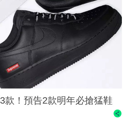
精選3款！預告2款明年必搶猛鞋