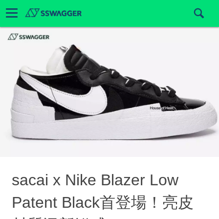
sacai x Nike Blazer Low
Patent Black首登場！亮皮