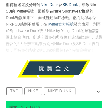
部份鞋迷還沒分辨到
Nike Dunk
及
SB Dunk
，導致Nike
SB的Twitter帳號，因近期在Nike Sportswear推動的
Dunk鞋款風潮下，而被鞋迷瘋狂標籤。然而此舉亦令
Nike SB感到不耐煩，在
Twitter官方帳號
發文表示，別再
於Sportswear Dunk或「Nike by You」Dunk的球鞋設計
圖上標籤他們。所以今回亦都與各位鞋迷溫故知新，以最
普及的5大分辨重點來分別出Nike Dunk及SB Dunk低筒
版，同時亦都帶來2款Dunk的最後19小時抽籤機會！
TAG
NIKE
NIKE DUNK
SB DUNK
撰文：Yuki Tsang