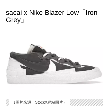
sacai x Nike Blazer Low「Iron
Grey」
（圖片來源：StockX網站圖片）