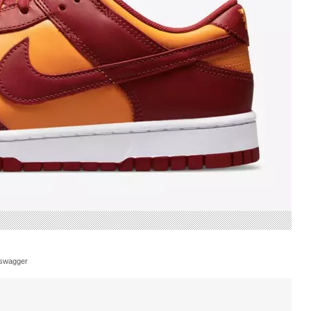
swagger