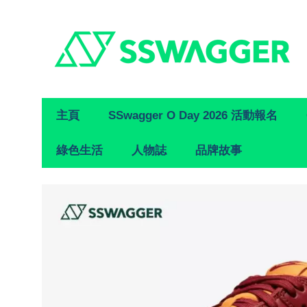
Primary
主頁
SSwagger O Day 2026 活動報名
Navigation
綠色生活
人物誌
品牌故事